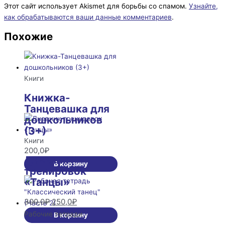
Этот сайт использует Akismet для борьбы со спамом.
Узнайте,
как обрабатываются ваши данные комментариев
.
Похожие
Книги
Книжка-
Танцевашка для
дошкольников
(3+)
Первоначальная
Текущая
Книги
200,0
₽
цена
цена:
Дневник
составляла
250,0₽.
В корзину
тренировок
300,0₽.
«Танцы»
300,0
₽
250,0
₽
Первоначальная
Текущая
Рабочие тетради
В корзину
цена
цена: