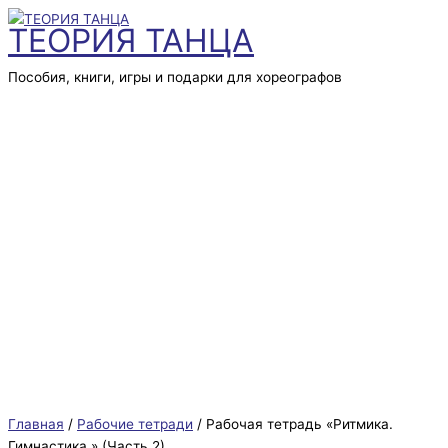
Главное
Перейти
Количество
Первоначальная
Текущая
меню
ТЕОРИЯ ТАНЦА
к
товара
цена
цена:
содержимому
Рабочая
составляла
590,0₽.
тетрадь
600,0₽.
Пособия, книги, игры и подарки для хореографов
"Ритмика.
Гимнастика."
(Часть
2)
Главная
/
Рабочие тетради
/ Рабочая тетрадь «Ритмика.
Гимнастика.» (Часть 2)