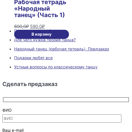
Рабочая тетрадь
составляла
590,0₽.
«Народный
600,0₽.
танец» (Часть 1)
600,0
₽
590,0
₽
Подарки на Новый год
В корзину
Для чего нужна теория танца?
Народный танец (рабочая тетрадь). Предзаказ
Подарки любят все
Устные вопросы по классическому танцу
Сделать предзаказ
ФИО
Ваш e-mail