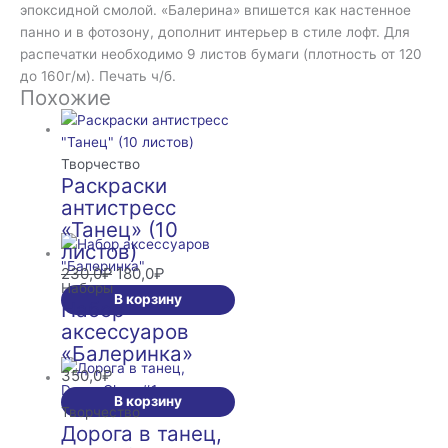
эпоксидной смолой. «Балерина» впишется как настенное
панно и в фотозону, дополнит интерьер в стиле лофт. Для
распечатки необходимо 9 листов бумаги (плотность от 120
до 160г/м). Печать ч/б.
Похожие
Первоначальная
Текущая
Творчество
Раскраски
цена
цена:
антистресс
составляла
180,0₽.
«Танец» (10
230,0₽.
листов)
230,0
₽
180,0
₽
Наборы
В корзину
Набор
аксессуаров
«Балеринка»
350,0
₽
В корзину
Первоначальная
Текущая
Творчество
Дорога в танец,
цена
цена: