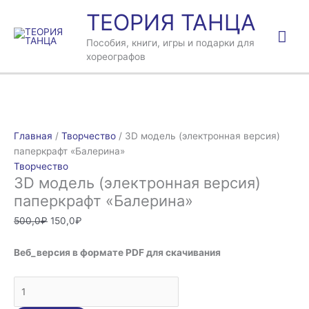
Перейти
Гла
ТЕОРИЯ ТАНЦА
к
содержимому
ме
Пособия, книги, игры и подарки для
хореографов
Количество
Первоначальная
Текущая
товара
цена
цена:
Главная
/
Творчество
/ 3D модель (электронная версия)
3D
составляла
150,0₽.
паперкрафт «Балерина»
модель
500,0₽.
Творчество
3D модель (электронная версия)
(электронная
версия)
паперкрафт «Балерина»
паперкрафт
500,0
₽
150,0
₽
"Балерина"
Веб_версия в формате PDF для скачивания